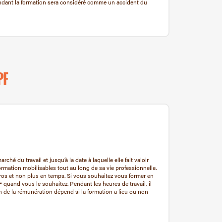
endant la formation sera considéré comme un accident du
PF
hé du travail et jusqu’à la date à laquelle elle fait valoir
 formation mobilisables tout au long de sa vie professionnelle.
ros et non plus en temps. Si vous souhaitez vous former en
PF quand vous le souhaitez. Pendant les heures de travail, il
en de la rémunération dépend si la formation a lieu ou non