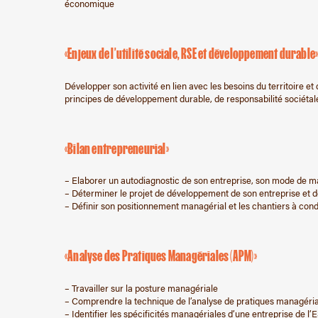
économique
«Enjeux de l’utilité sociale, RSE et développement durable
Développer son activité en lien avec les besoins du territoire et
principes de développement durable, de responsabilité sociétale
«Bilan entrepreneurial»
– Elaborer un autodiagnostic de son entreprise, son mode de m
– Déterminer le projet de développement de son entreprise et d
– Définir son positionnement managérial et les chantiers à con
«Analyse des Pratiques Managériales (APM)»
– Travailler sur la posture managériale
– Comprendre la technique de l’analyse de pratiques managéri
– Identifier les spécificités managériales d’une entreprise de l’