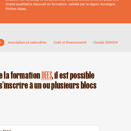
charte qualitative d’accueil en formation, validée par la région Auvergne
Rhône-Alpes.
n
Inscription et calendrier
Coût et financement
Choisir ENSEIS
e la formation
DEES
, il est possible
s’inscrire à un ou plusieurs blocs