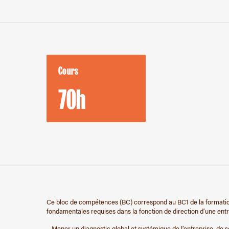
Cours
70h
Ce bloc de compétences (BC) correspond au BC1 de la formati
fondamentales requises dans la fonction de direction d’une entre
– Mener un diagnostic global et systémique de l’entreprise, de