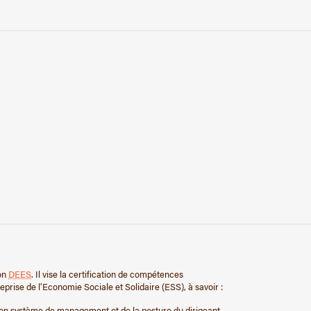
on
DEES
. Il vise la certification de compétences
prise de l’Economie Sociale et Solidaire (ESS), à savoir :
 son système de management et de la posture du dirigeant