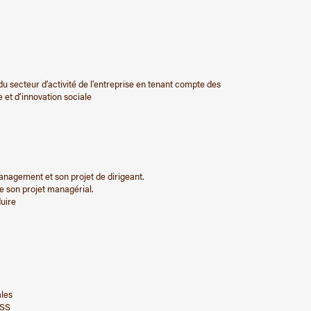
»
 du secteur d’activité de l’entreprise en tenant compte des
 et d’innovation sociale
anagement et son projet de dirigeant.
e son projet managérial.
duire
ales
ESS